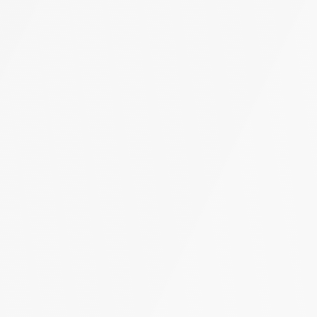
Accidentes en el giro a
Accidente de colisión con T-Bone
Lesión por airbag
LES DE ACCIDENTES
COS