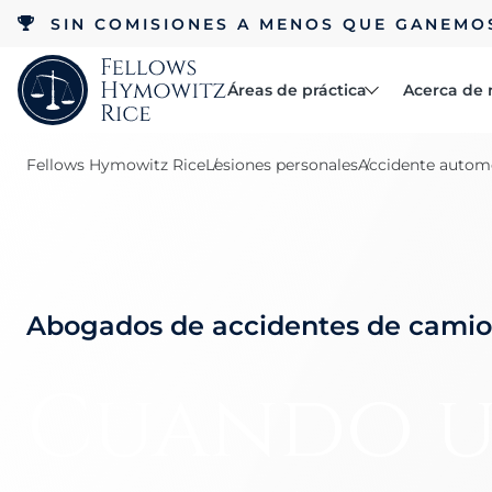
SIN COMISIONES A MENOS QUE GANEMO
Áreas de práctica
Acerca de 
Abogados
Fellows Hymowitz Rice
Lesiones personales
Accidente automo
Reseñas
Accidentes
Acerca de
Beca RCC
automovilísticos
Abogados de accidentes de cami
Accidentes laborales
Cuando 
Negligencia