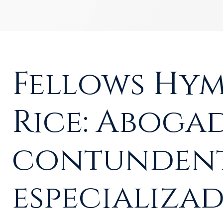
Fellows Hy
Rice: Aboga
contunden
especializa