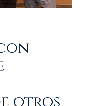
 con
e
n
de otros