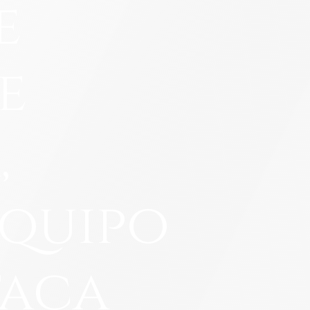
e
Accidentes de atropello y fuga
Yonkers
View All Locations
Accidentes con navaja
Accidente de camión en Amazon
e
VER TODOS LOS SERVICIOS LEGA
AUTOMOVILÍSTI
,
equipo
aca