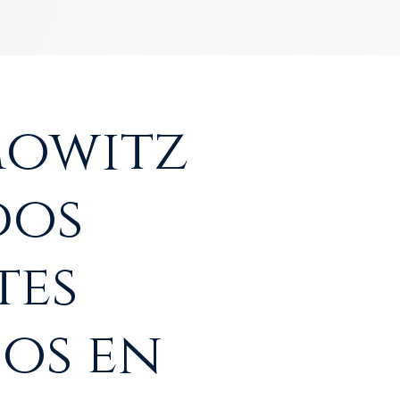
mowitz
dos
tes
dos en