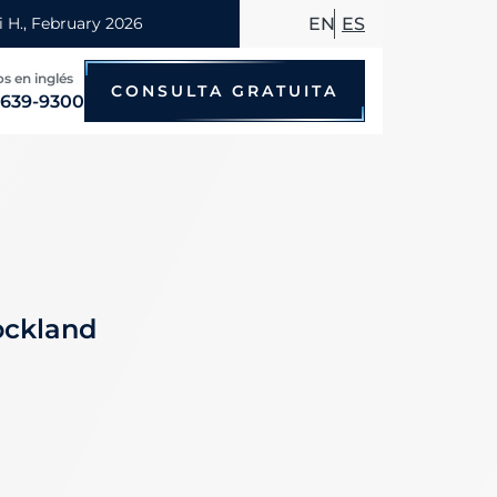
EN
ES
 las 24 horas
CONSULTA GRATUITA
 639-9300
Accidentes de bicicleta
Accidentes por conducir en estado
Accidentes de motocicleta
ockland
Accidentes de taxi
Accidentes de peatones
Accidentes de autobús
Accidentes de viajes compartidos