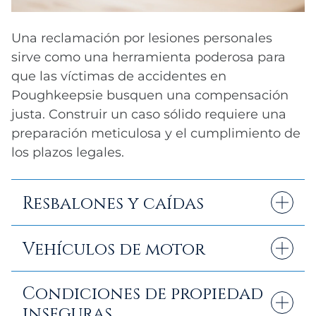
Una reclamación por lesiones personales
sirve como una herramienta poderosa para
que las víctimas de accidentes en
Poughkeepsie busquen una compensación
justa. Construir un caso sólido requiere una
preparación meticulosa y el cumplimiento de
los plazos legales.
Resbalones y caídas
Establezca claramente la negligencia o
Vehículos de motor
culpa de la otra parte con informes
policiales, declaraciones de testigos, fotos
Documente minuciosamente todas las
Condiciones de propiedad
de la escena del accidente y testimonios
pérdidas sufridas.
inseguras
de expertos.