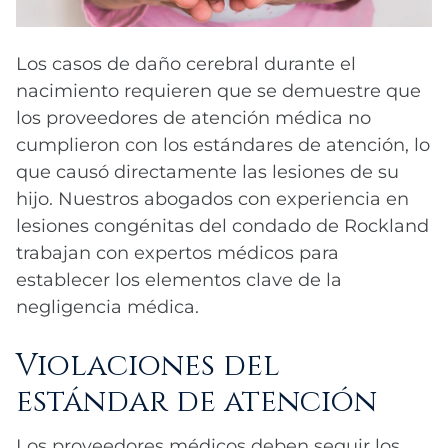
tomar decisiones oportunas para prevenir
lesión cerebral. Los proveedores de
evitar lesiones cerebrales por problemas
fetal.
la falta de oxígeno y las lesiones
atención médica deben estar preparados
respiratorios.
Los casos de daño cerebral durante el
Los proveedores médicos que no
cerebrales.
para realizar una reanimación inmediata y
nacimiento requieren que se demuestre que
reconozcan y no respondan a estos
considerar la posibilidad de aplicar una
los proveedores de atención médica no
patrones pueden ser responsables de las
terapia de enfriamiento a los bebés con
cumplieron con los estándares de atención, lo
lesiones cerebrales resultantes.
puntuaciones de APGAR preocupantes.
que causó directamente las lesiones de su
hijo. Nuestros abogados con experiencia en
lesiones congénitas del condado de Rockland
trabajan con expertos médicos para
establecer los elementos clave de la
negligencia médica.
Violaciones del
estándar de atención
Los proveedores médicos deben seguir los