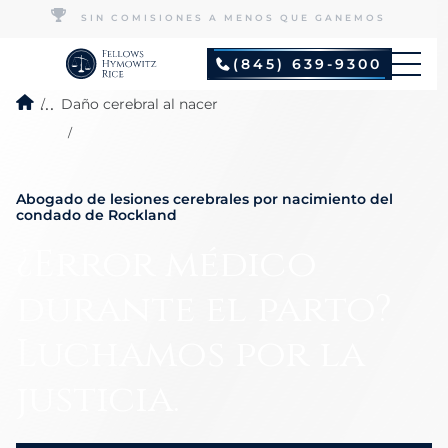
SIN COMISIONES A MENOS QUE GANEMOS
(845) 639-9300
...
Daño cerebral al nacer
Abogado de lesiones cerebrales por nacimiento del
condado de Rockland
¿Error médico
durante el parto?
Luchamos por la
justicia.