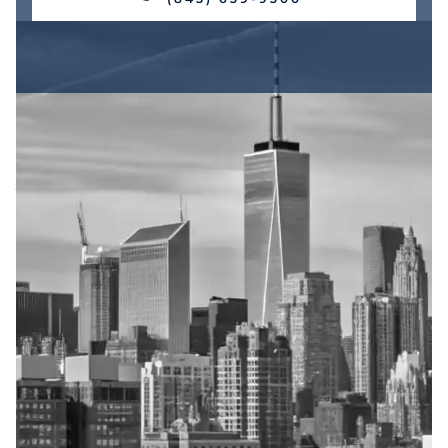
Señales de
advertencia que el
personal médico
debería haber
reconocido
Los proveedores de atención médica están
capacitados para identificar y responder a las
señales de advertencia que indican un riesgo
de lesión cerebral. Cuando el personal médico