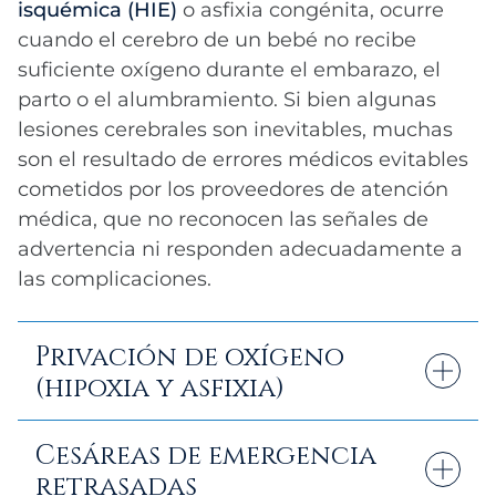
isquémica (HIE)
o asfixia congénita, ocurre
cuando el cerebro de un bebé no recibe
suficiente oxígeno durante el embarazo, el
parto o el alumbramiento. Si bien algunas
lesiones cerebrales son inevitables, muchas
son el resultado de errores médicos evitables
cometidos por los proveedores de atención
médica, que no reconocen las señales de
advertencia ni responden adecuadamente a
las complicaciones.
Privación de oxígeno
(hipoxia y asfixia)
La causa más común de daño cerebral al
Cesáreas de emergencia
nacer es la falta de oxígeno en el cerebro
retrasadas
del bebé. Esto puede ocurrir cuando: