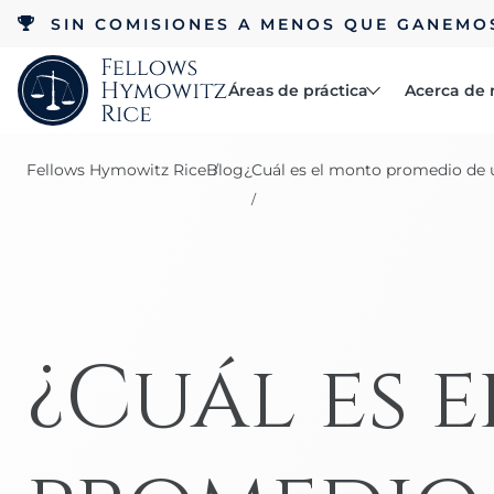
SIN COMISIONES A MENOS QUE GANEMO
Áreas de práctica
Acerca de 
Abogados
Fellows Hymowitz Rice
Blog
¿Cuál es el monto promedio de 
Reseñas
Accidentes
Acerca de
Beca RCC
automovilísticos
Accidentes laborales
¿Cuál es 
Negligencia