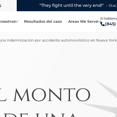
S
Disponible
nosotros
Resultados del caso
Areas We Serve
(845)
Fellows Robert L.
Blauvelt
una indemnización por accidente automovilístico en Nueva York
Steven R. Hymowitz
Bronx
Accidentes automovilísticos
l bufete de abogados
Matthew F. Rice
Brooklyn
Accidentes por conducción distraí
Joanne R. Horowitz
Manhattan
Accidentes de vehículos recreativos
Margarita Porcelli
Mount Vernon
Accidentes de camiones
Jake Yelin
New Rochelle
el monto
Reclamaciones por vuelco de vehículos
Poughkeepsie
Camión de reparto
Queens
Accidentes de patinetes eléctricos
White Plains