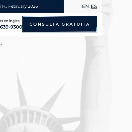
EN
ES
 las 24 horas
CONSULTA GRATUITA
 639-9300
?
Accidentes de bicicleta
Accidentes por conducir en estado
Accidentes de motocicleta
Accidentes de taxi
Accidentes de peatones
Accidentes de autobús
Accidentes de viajes compartidos