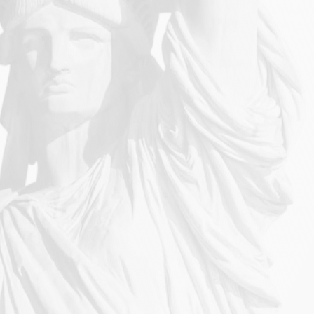
Accidentes en el giro a
Accidente de colisión con T-Bone
Lesión por airbag
LES DE ACCIDENTES
COS