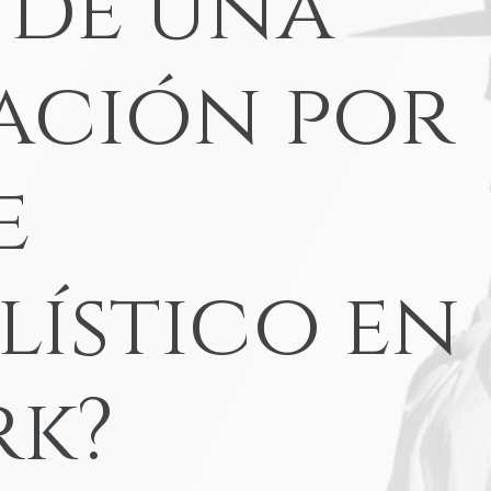
 de una
Accidentes de atropello y fuga
Yonkers
View All Locations
Accidentes con navaja
ación por
Accidente de camión en Amazon
e
VER TODOS LOS SERVICIOS LEGA
AUTOMOVILÍSTI
ístico en
rk?