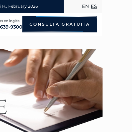
EN
ES
s en inglés
CONSULTA GRATUITA
 639-9300
Accidentes de bicicleta
Accidentes por conducir en estado
Accidentes de motocicleta
Accidentes de taxi
e
Accidentes de peatones
Accidentes de autobús
Accidentes de viajes compartidos