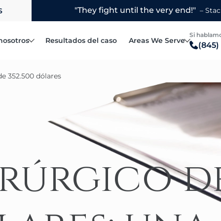
S
Si hablamo
nosotros
Resultados del caso
Areas We Serve
(845)
Fellows Robert L.
Blauvelt
de 352.500 dólares
Steven R. Hymowitz
Bronx
Accidentes automovilísticos
l bufete de abogados
Matthew F. Rice
Brooklyn
Accidentes por conducción distraí
Joanne R. Horowitz
Manhattan
Accidentes de vehículos recreativos
Margarita Porcelli
Mount Vernon
Accidentes de camiones
Jake Yelin
New Rochelle
irúrgico d
Reclamaciones por vuelco de vehículos
Poughkeepsie
Camión de reparto
Queens
Accidentes de patinetes eléctricos
White Plains