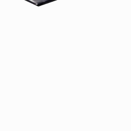
Accidentes en el giro a
Accidente de colisión con T-Bone
Lesión por airbag
LES DE ACCIDENTES
COS