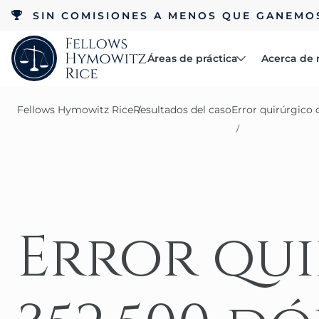
SIN COMISIONES A MENOS QUE GANEMO
Áreas de práctica
Acerca de 
Abogados
Fellows Hymowitz Rice
Resultados del caso
Error quirúrgico 
Reseñas
Accidentes
Acerca de
Beca RCC
automovilísticos
Accidentes laborales
Error qu
Negligencia