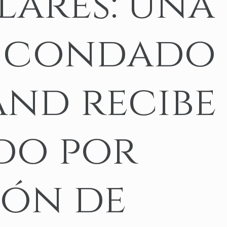
lares: una
Accidentes de atropello y fuga
Yonkers
View All Locations
Accidentes con navaja
l condado
Accidente de camión en Amazon
and recibe
VER TODOS LOS SERVICIOS LEGA
AUTOMOVILÍSTI
do por
ión de