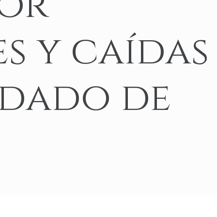
por
Accidentes de atropello y fuga
Yonkers
View All Locations
Accidentes con navaja
s y caídas
Accidente de camión en Amazon
ndado de
VER TODOS LOS SERVICIOS LEGA
AUTOMOVILÍSTI