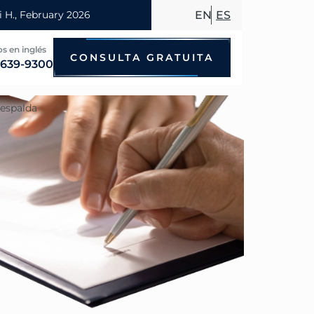
EN
ES
s en inglés
CONSULTA GRATUITA
 639-9300
 espalda
Accidentes de bicicleta
Accidentes por conducir en estado
Accidentes de motocicleta
Accidentes de taxi
Accidentes de peatones
Accidentes de autobús
Accidentes de viajes compartidos