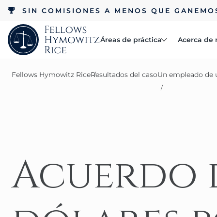
SIN COMISIONES A MENOS QUE GANEMO
Áreas de práctica
Acerca de 
Abogados
Fellows Hymowitz Rice
Resultados del caso
Un empleado de u
Reseñas
Accidentes
Acerca de
Beca RCC
automovilísticos
Accidentes laborales
Acuerdo d
Negligencia