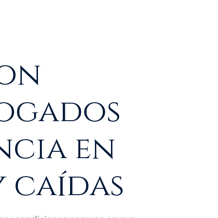
con
bogados
ncia en
y caídas