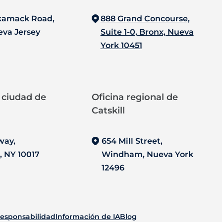
kamack Road,
888 Grand Concourse,
eva Jersey
Suite 1-0, Bronx, Nueva
York 10451
a ciudad de
Oficina regional de
Catskill
dway,
654 Mill Street,
, NY 10017
Windham, Nueva York
12496
responsabilidad
Información de IA
Blog