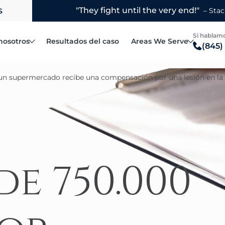
S
Si hablamo
nosotros
Resultados del caso
Areas We Serve
(845)
Fellows Robert L.
Blauvelt
n supermercado recibe una compensación por una lesión en la
Steven R. Hymowitz
Bronx
Accidentes automovilísticos
l bufete de abogados
Matthew F. Rice
Brooklyn
Accidentes por conducción distraí
Joanne R. Horowitz
Manhattan
Accidentes de vehículos recreativos
Margarita Porcelli
Mount Vernon
Accidentes de camiones
Jake Yelin
New Rochelle
e 750.000
Reclamaciones por vuelco de vehículos
Poughkeepsie
Camión de reparto
Queens
Accidentes de patinetes eléctricos
White Plains