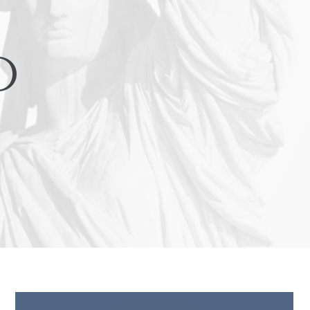
Accidentes en el giro a
Accidente de colisión con T-Bone
o
Lesión por airbag
LES DE ACCIDENTES
COS