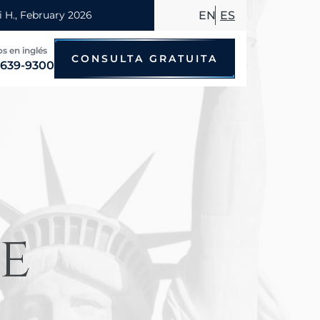
EN
ES
 las 24 horas
CONSULTA GRATUITA
 639-9300
Accidentes de bicicleta
Accidentes por conducir en estado
Accidentes de motocicleta
Accidentes de taxi
e
Accidentes de peatones
Accidentes de autobús
Accidentes de viajes compartidos