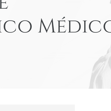
e
Accidentes de atropello y fuga
Yonkers
View All Locations
Accidentes con navaja
ico Médic
Accidente de camión en Amazon
VER TODOS LOS SERVICIOS LEGA
AUTOMOVILÍSTI