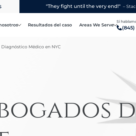
S
Disponible
nosotros
Resultados del caso
Areas We Serve
(845)
Fellows Robert L.
Blauvelt
e Diagnóstico Médico en NYC
Steven R. Hymowitz
Bronx
Accidentes automovilísticos
l bufete de abogados
Matthew F. Rice
Brooklyn
Accidentes por conducción distraí
Joanne R. Horowitz
Manhattan
Accidentes de vehículos recreativos
Margarita Porcelli
Mount Vernon
Accidentes de camiones
Jake Yelin
New Rochelle
Abogados d
Reclamaciones por vuelco de vehículos
Poughkeepsie
Camión de reparto
Queens
Accidentes de patinetes eléctricos
White Plains