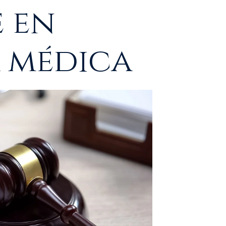
e en
 médica