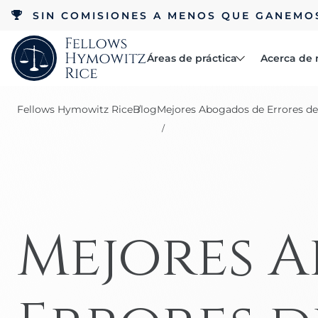
SIN COMISIONES A MENOS QUE GANEMO
Áreas de práctica
Acerca de 
Abogados
Fellows Hymowitz Rice
Blog
Mejores Abogados de Errores d
Reseñas
Accidentes
Acerca de
Beca RCC
automovilísticos
Accidentes laborales
Mejores 
Negligencia