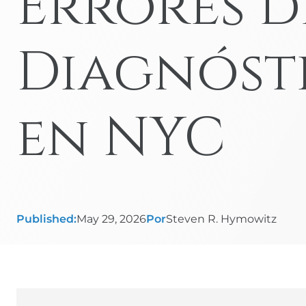
Errores d
Negligencia médica
Otros casos de
Diagnóst
lesiones personales
en NYC
Published:
May 29, 2026
Por
Steven R. Hymowitz