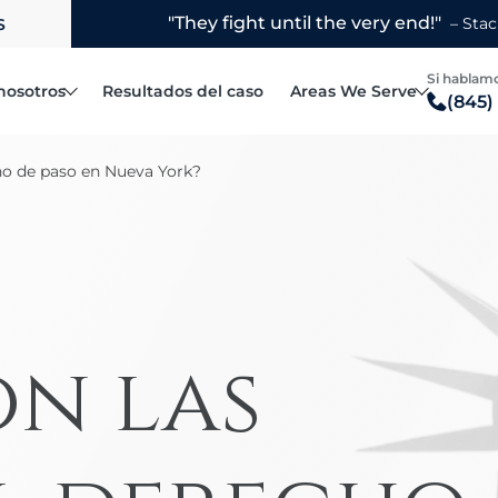
S
Si hablamo
nosotros
Resultados del caso
Areas We Serve
(845)
Fellows Robert L.
Blauvelt
cho de paso en Nueva York?
Steven R. Hymowitz
Bronx
Accidentes automovilísticos
l bufete de abogados
Matthew F. Rice
Brooklyn
Accidentes por conducción distraí
Joanne R. Horowitz
Manhattan
Accidentes de vehículos recreativos
Margarita Porcelli
Mount Vernon
Accidentes de camiones
Jake Yelin
New Rochelle
on las
Reclamaciones por vuelco de vehículos
Poughkeepsie
Camión de reparto
Queens
Accidentes de patinetes eléctricos
White Plains