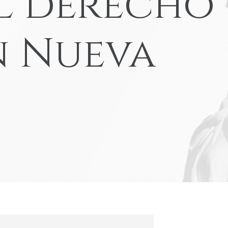
l derecho
Accidentes de atropello y fuga
Yonkers
View All Locations
Accidentes con navaja
n Nueva
Accidente de camión en Amazon
VER TODOS LOS SERVICIOS LEGA
AUTOMOVILÍSTI