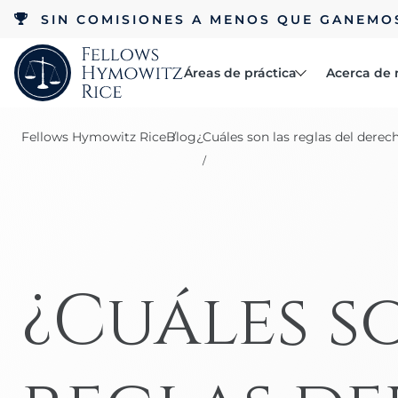
SIN COMISIONES A MENOS QUE GANEMO
Áreas de práctica
Acerca de 
Abogados
Fellows Hymowitz Rice
Blog
¿Cuáles son las reglas del dere
Reseñas
Accidentes
Acerca de
Beca RCC
automovilísticos
Accidentes laborales
¿Cuáles s
Negligencia