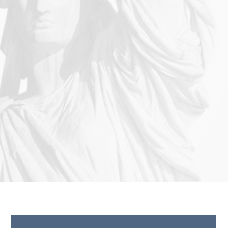
Accidentes en el giro a
Accidente de colisión con T-Bone
Lesión por airbag
LES DE ACCIDENTES
COS