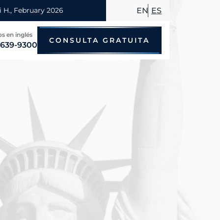
EN
ES
s en inglés
CONSULTA GRATUITA
 639-9300
Accidentes de bicicleta
Accidentes por conducir en estado
Accidentes de motocicleta
Accidentes de taxi
Accidentes de peatones
Accidentes de autobús
Accidentes de viajes compartidos