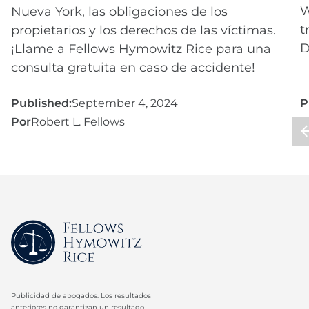
W
Nueva York, las obligaciones de los
t
propietarios y los derechos de las víctimas.
D
¡Llame a Fellows Hymowitz Rice para una
consulta gratuita en caso de accidente!
Published:
September 4, 2024
P
Por
Robert L. Fellows
P
Publicidad de abogados. Los resultados
anteriores no garantizan un resultado