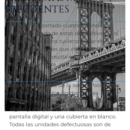
FRECUENTES
Ya se han reportado cuatro incendios
como resultado de estos dispositivos. Dos
de estos incendios tuvieron lugar en
escuelas, mientras que otros dos se
produjeron en hospitales.
Afortunadamente, aún no se ha
informado de ningún herido.
Sensores Siemens de la serie Q fabricados
en China y Estados Unidos en tres
diseños: una cubierta con una pantalla
digital y una puerta, una cubierta con una
pantalla digital y una cubierta en blanco.
Todas las unidades defectuosas son de